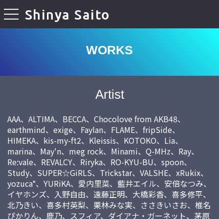
Shinya Saito
toggle navigation
WORKS
Artist
AAA、ALTIMA、BECCA、Chocolove from AKB48、
earthmind、exige、Faylan、FLAME、fripSide、
HIMEKA、kis-my-ft2、Kleissis、KOTOKO、Lia、
marina、May'n、meg rock、Minami、Q-MHz、Ray、
Re:vale、REVALCY、Riryka、RO-KYU-BU、spoon、
Study、SUPER☆GiRLS、Trickstar、VALSHE、xRukix、
yozuca*、YURiKA、愛内里菜、藍井エイル、安倍なつみ、
イヤホンズ、入野自由、遠藤正明、大橋彩香、喜多修平、
北乃きい、喜多村英梨、栗林みな実、ささきいさお、椎名
ぴかりん、鹿乃、スフィア、ダイアナ・ガーネット、茅原