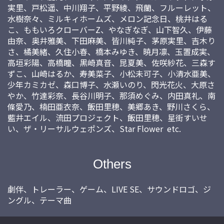
実里、戸松遥、中川翔子、平野綾、飛蘭、フルーレット、
水樹奈々、ミルキィホームズ、メロン記念日、桃井はる
こ、ももいろクローバーZ、やなぎなぎ、山下智久、伊藤
由奈、奥井雅美、下田麻美、皆川純子、茅原実里、吉木り
さ、橘美緒、久住小春、橋本みゆき、暁月凛、玉置成実、
高垣彩陽、高橋瞳、黒崎真音、昆夏美、佐咲紗花、三森す
ずこ、山崎はるか、寿美菜子、小松未可子、小清水亜美、
少年カミカゼ、森口博子、水瀬いのり、閃光花火、大原さ
やか、竹達彩奈、長谷川明子、那須めぐみ、内田真礼、南
條愛乃、楠田亜衣奈、飯田里穂、美郷あき、野川さくら、
藍井エイル、流田プロジェクト、飯田里穂、星街すいせ
い、ザ・リーサルウェポンズ、Star Flower etc.
Others
劇伴、トレーラー、ゲーム、LIVE SE、サウンドロゴ、ジ
ングル、テーマ曲